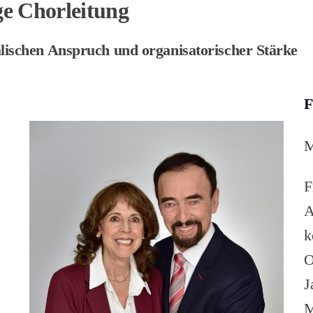
ge Chorleitung
lischen Anspruch und organisatorischer Stärke
F
M
F
A
k
O
J
M